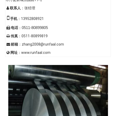
联系人
：张经理


手机
：13952808921
0511-80899805
电话
：

传真
：0511-80899819

邮箱
：
zhang2008@runfaal.com

网址
：www.runfaal.com
